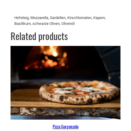
l
e
d
Hefeteig, Mozzarella, Sardellen, Kirschtomaten, Kapern,
Basilikum, schwarze Oliven, Olivenöl
e
t
Related products
t
a
M
e
n
g
e
Pizza Gorgonzola