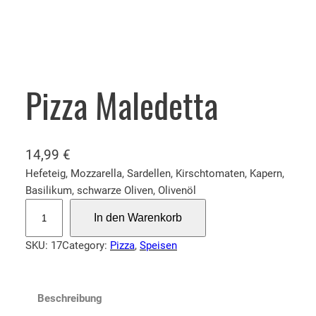
Pizza Maledetta
14,99
€
Hefeteig, Mozzarella, Sardellen, Kirschtomaten, Kapern,
Basilikum, schwarze Oliven, Olivenöl
P
In den Warenkorb
i
z
SKU:
17
Category:
Pizza
, 
Speisen
z
a
M
Beschreibung
a