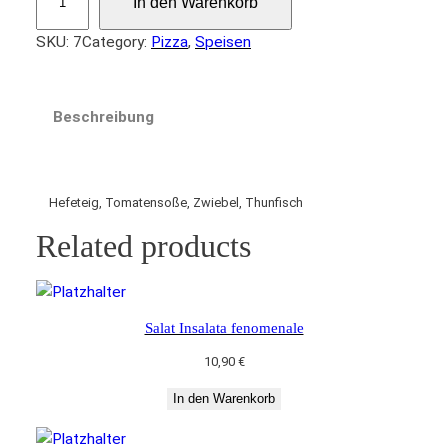
In den Warenkorb
i
z
SKU:
7
Category:
Pizza
, 
Speisen
z
a
T
Beschreibung
o
n
n
o
Hefeteig, Tomatensoße, Zwiebel, Thunfisch
M
Related products
e
n
g
e
Salat Insalata fenomenale
10,90
€
In den Warenkorb